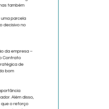
 mas também 
 uma parcela 
o decisivo no 
ão da empresa – 
 Contrato 
ratégica de 
do bom 
mportância 
dor. Além disso, 
que o reforço 