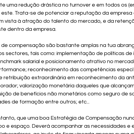
 uma redução drástica no turnover e em todos os (e
 este. Trata-se de potenciar a reputação da empresa
 vista à atração do talento do mercado, e da retençã
iste dentro da empresa. 
s de compensação são bastante amplas na tua abran
os sectores, tais como: implementação de políticas de
nchmark salarial e posicionamento atrativo no mercad
erformance; reconhecimento das competências específ
retribuição extraordinária em reconhecimento da ant
orador; valorização monetária daqueles que alcançam 
buição de benefícios não monetários como seguro de saú
dades de formação entre outros; etc...
ntanto, que uma boa Estratégia de Compensação nunca
o e espaço. Deverá acompanhar as necessidades e e