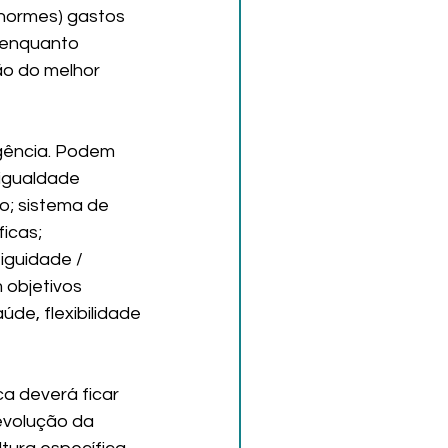
normes) gastos 
 enquanto 
o do melhor 
gência. Podem 
 igualdade 
o; sistema de 
icas; 
iguidade / 
objetivos 
de, flexibilidade 
 deverá ficar 
volução da 