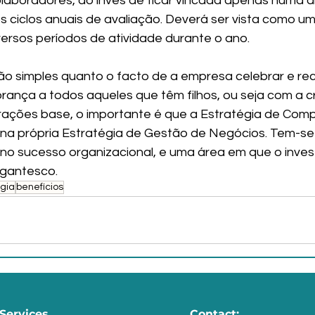
aboradores, ao invés de ficar vincada apenas numa al
 ciclos anuais de avaliação. Deverá ser vista como u
ersos períodos de atividade durante o ano.
o simples quanto o facto de a empresa celebrar e rec
ança a todos aqueles que têm filhos, ou seja com a cri
rações base, o importante é que a Estratégia de Com
 na própria Estratégia de Gestão de Negócios. Tem-se
 no sucesso organizacional, e uma área em que o inve
gigantesco.
gia
benefícios
Services
Contact: