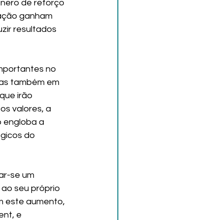
nero de reforço 
sação ganham 
ir resultados 
mportantes no 
mas também em 
que irão 
s valores, a 
o engloba a 
ógicos do 
ar-se um 
ao seu próprio 
m este aumento, 
nt, e 