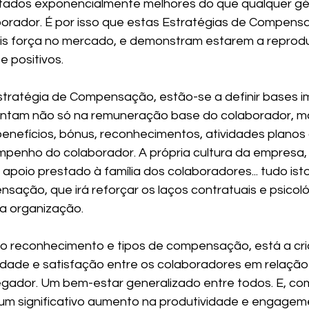
ultados exponencialmente melhores do que qualquer gé
borador. É por isso que estas Estratégias de Compen
s força no mercado, e demonstram estarem a reproduz
 positivos.
stratégia de Compensação, estão-se a definir bases i
entam não só na remuneração base do colaborador, 
enefícios, bónus, reconhecimentos, atividades planos 
penho do colaborador. A própria cultura da empresa, o
o apoio prestado à família dos colaboradores... tudo ist
nsação, que irá reforçar os laços contratuais e psicol
a organização.
 reconhecimento e tipos de compensação, está a cri
idade e satisfação entre os colaboradores em relação 
ador. Um bem-estar generalizado entre todos. E, co
m significativo aumento na produtividade e engageme