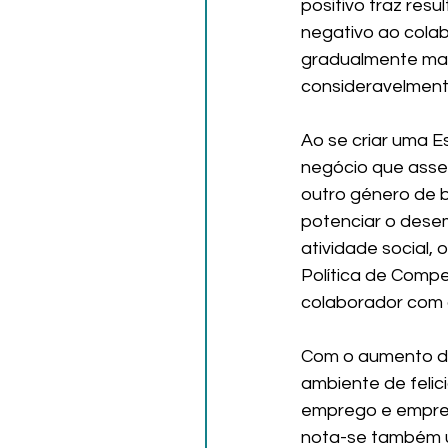
positivo traz res
negativo ao cola
gradualmente mai
consideravelmente
Ao se criar uma E
negócio que ass
outro género de b
potenciar o desem
atividade social, 
Política de Compe
colaborador com 
Com o aumento do
ambiente de felic
emprego e empreg
nota-se também u