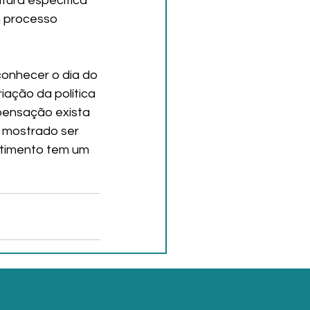
tura específica 
m processo 
onhecer o dia do 
ação da política 
pensação exista 
 mostrado ser 
stimento tem um 