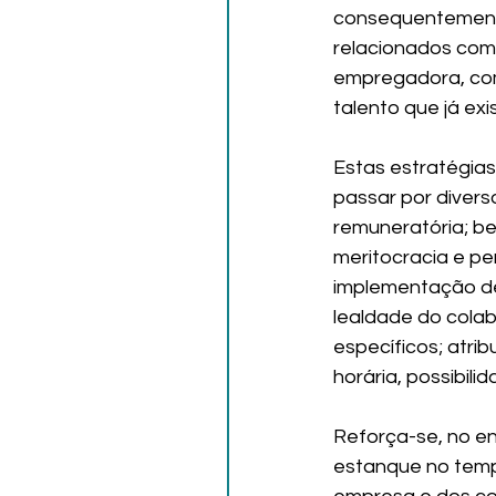
consequentemente
relacionados com
empregadora, com
talento que já ex
Estas estratégia
passar por divers
remuneratória; be
meritocracia e p
implementação de 
lealdade do colab
específicos; atri
horária, possibili
Reforça-se, no e
estanque no temp