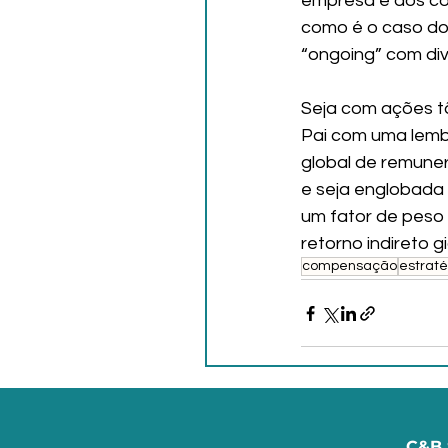
empresa e dos col
como é o caso dos
“ongoing” com div
Seja com ações tã
Pai com uma lembr
global de remune
e seja englobada
um fator de peso
retorno indireto 
compensação
estraté
C&B 