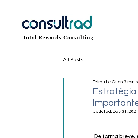
Total Rewards Consulting
All Posts
Telma Le Guen
3 min 
Estratégi
Important
Updated:
Dec 31, 202
 De forma breve, e em resposta à questão acima: SIM. Implementar uma boa estratégia 